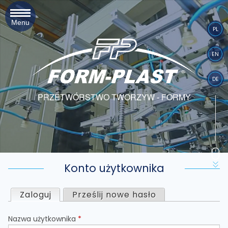
Menu
PL
EN
DE
PRZETWÓRSTWO TWORZYW - FORMY
Konto użytkownika
Z
Zaloguj
(aktywna karta)
Prześlij nowe hasło
a
Nazwa użytkownika
*