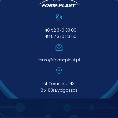
w
o
w
e
+48 52 370 33 00
+48 52 370 33 50
biuro@form-plast.pl
ul. Toruńska 143
85-831 Bydgoszcz