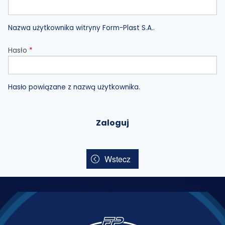
k
ł
Nazwa użytkownika witryny Form-Plast S.A..
a
Hasło
*
d
k
Hasło powiązane z nazwą użytkownika.
i
p
o
d
Wstecz
s
t
a