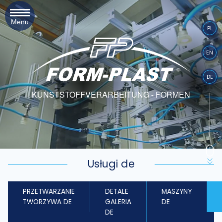
Menu
PL
EN
DE
KUNSTSTOFFVERARBEITUNG - FORMEN
Usługi de
PRZETWARZANIE
DETALE
MASZYNY
TWORZYWA DE
GALERIA
DE
DE