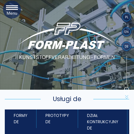
Menu
PL
EN
DE
KUNSTSTOFFVERARBEITUNG - FORMEN
Usługi de
FORMY
PROTOTYPY
DZIAŁ
DE
DE
KONTRUKCYJNY
DE